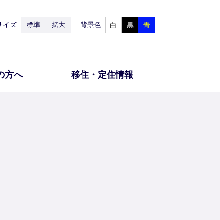
サイズ
標準
拡大
背景色
白
黒
青
の方へ
移住・定住情報