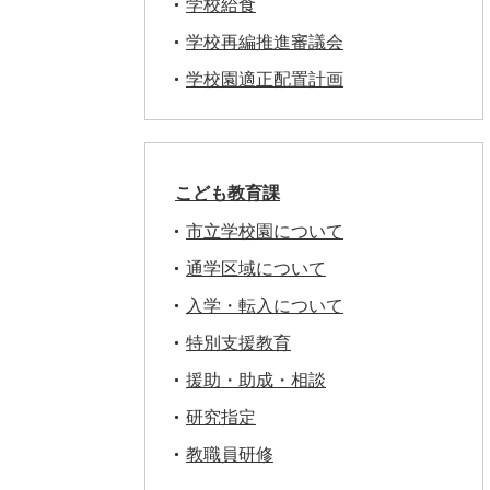
学校給食
学校再編推進審議会
学校園適正配置計画
こども教育課
市立学校園について
通学区域について
入学・転入について
特別支援教育
援助・助成・相談
研究指定
教職員研修