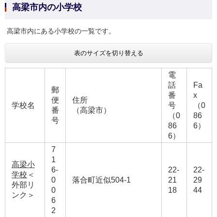
高梁市内の小学校
高梁市内にある小学校の一覧です。
表のサイズを切り替える
電
話
Fa
郵
番
x
便
住所
学校名
号
（0
番
（高梁市）
（0
86
号
86
6）
6）
7
1
高梁小
6-
22-
22-
学校
＜
0
落合町近似504-1
21
29
外部リ
0
18
44
ンク＞
6
2