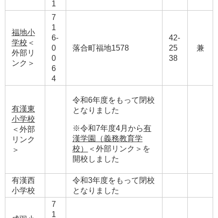
1
7
1
福地小
6-
42-
学校
＜
0
落合町福地1578
25
兼
外部リ
0
38
ンク＞
6
4
令和6年度をもって閉校
有漢東
となりました
小学校
※令和7年度4月から
有
＜外部
漢学園（義務教育学
リンク
校）
＜外部リンク＞
を
＞
開校しました
有漢西
令和3年度をもって閉校
小学校
となりました
7
1