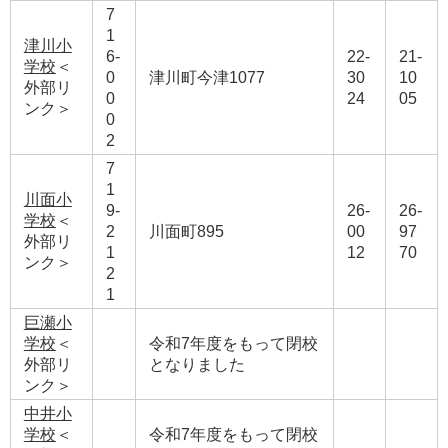
7
1
津川小
6-
22-
21-
学校
＜
0
津川町今津1077
30
10
外部リ
0
24
05
ンク＞
0
2
7
1
川面小
9-
26-
26-
学校
＜
2
川面町895
00
97
外部リ
1
12
70
ンク＞
2
1
巨瀬小
学校
＜
令和7年度をもって閉校
外部リ
となりました
ンク＞
中井小
学校
＜
​令和7年度をもって閉校