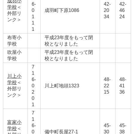
成羽小
6-
42-
42-
学校
＜
0
成羽町下原1086
20
46
外部リ
1
34
24
ンク＞
1
1
布寄小
平成23年度をもって閉
学校
校となりました
吹屋小
平成23年度をもって閉
学校
校となりました
7
1
川上小
6-
48-
48-
学校
＜
0
川上町地頭1323
22
41
外部リ
2
15
36
ンク＞
0
1
7
1
富家小
6-
45-
45-
学校
＜
0
備中町長屋27-1
30
38