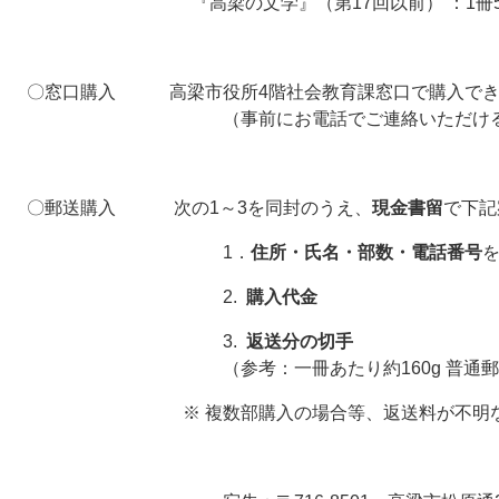
『高梁の文学』（第17回以前） ：1冊50
〇窓口購入 高梁市役所4階社会教育課窓口で購入でき
（事前にお電話でご連絡いただけるとスム
〇郵送購入 次の1～3を同封のうえ、
現金書留
で下記
1．
住所・氏名・部数・電話番号
2.
購入代金
3.
返送分の切手
（参考：一冊あたり約160g 普通郵
※ 複数部購入の場合等、返送料が不明な場