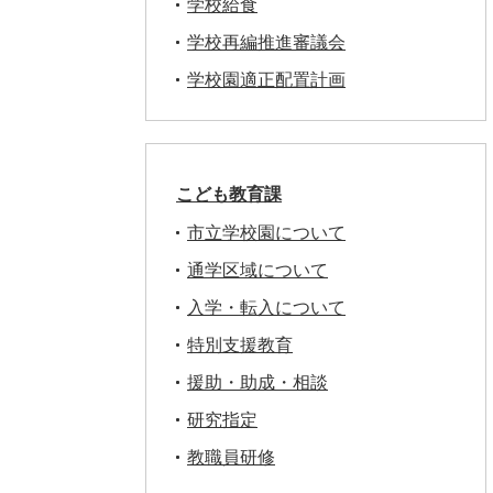
学校給食
学校再編推進審議会
学校園適正配置計画
こども教育課
市立学校園について
通学区域について
入学・転入について
特別支援教育
援助・助成・相談
研究指定
教職員研修