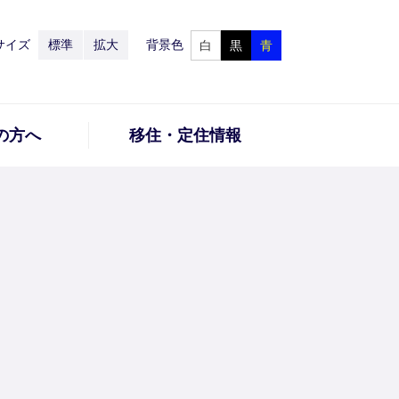
サイズ
標準
拡大
背景色
白
黒
青
の方へ
移住・定住情報