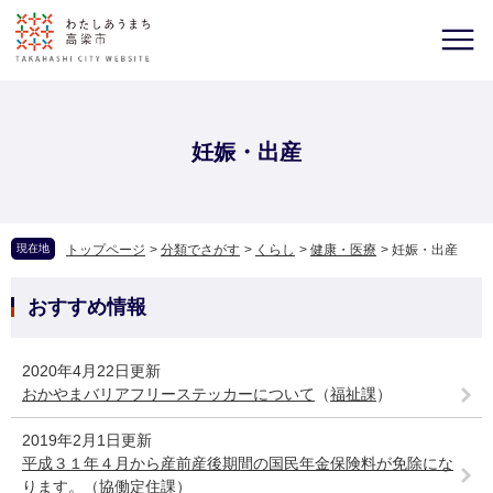
妊娠・出産
現在地
トップページ
>
分類でさがす
>
くらし
>
健康・医療
>
妊娠・出産
おすすめ情報
2020年4月22日更新
おかやまバリアフリーステッカーについて
（
福祉課
）
2019年2月1日更新
平成３１年４月から産前産後期間の国民年金保険料が免除にな
ります。
（
協働定住課
）