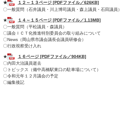
★
１２～１３ページ [PDFファイル／626KB]
〇一般質問（石井議員・川上博司議員・森上議員・石田議員）
★
１４～１５ページ [PDFファイル／1.13MB]
〇一般質問（平松議員・森議員）
〇議会ＩＣＴ化推進特別委員会の取り組みについて
〇News（岡山県市議会議長会議員研修会）
〇行政視察受け入れ
★
１６ページ [PDFファイル／904KB]
〇内田大治議員逝去
〇トピックス（備中高橋駅東口の駐車場について）
〇令和元年１２月議会の予定
〇編集後記