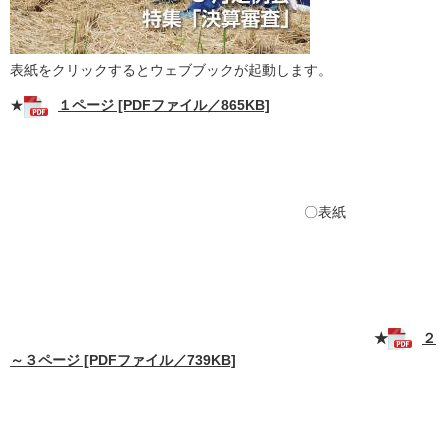
表紙をクリックするとウェブブックが起動します。
★
１ページ [PDFファイル／865KB]
〇表紙
★
２
～３ページ [PDFファイル／739KB]