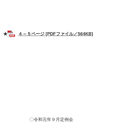
★
４～５ページ [PDFファイル／564KB]
〇令和元年９月定例会