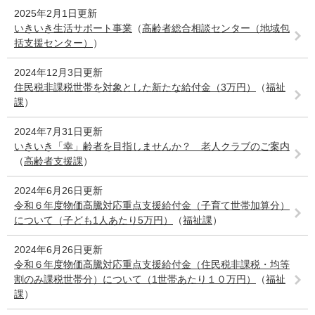
2025年2月1日更新
いきいき生活サポート事業
（
高齢者総合相談センター（地域包
括支援センター）
）
2024年12月3日更新
住民税非課税世帯を対象とした新たな給付金（3万円）
（
福祉
課
）
2024年7月31日更新
いきいき「幸」齢者を目指しませんか？ 老人クラブのご案内
（
高齢者支援課
）
2024年6月26日更新
令和６年度物価高騰対応重点支援給付金（子育て世帯加算分）
について（子ども1人あたり5万円）
（
福祉課
）
2024年6月26日更新
令和６年度物価高騰対応重点支援給付金（住民税非課税・均等
割のみ課税世帯分）について（1世帯あたり１０万円）
（
福祉
課
）