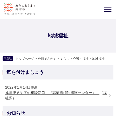
地域福祉
現在地
トップページ
>
分類でさがす
>
くらし
>
介護・福祉
>
地域福祉
気を付けましょう
2022年1月14日更新
成年後見制度の相談窓口 『高梁市権利擁護センター』
（
福
祉課
）
お知らせ