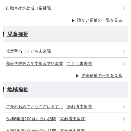
自動車改造助成
（
福祉課
）
障がい福祉の一覧を見る
児童福祉
児童手当
（
こども未来課
）
高等学校等入学支援金支給事業
（
こども未来課
）
児童福祉の一覧を見る
地域福祉
ご長寿おめでとうございます！
（
高齢者支援課
）
令和8年度100歳お祝い訪問
（
高齢者支援課
）