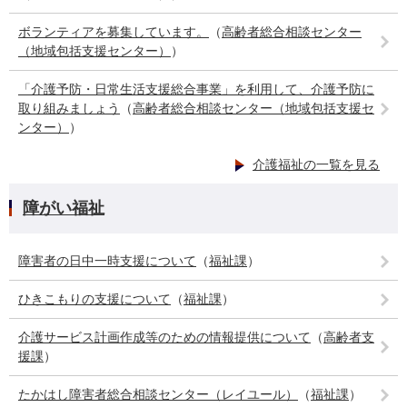
ボランティアを募集しています。
（
高齢者総合相談センター
（地域包括支援センター）
）
「介護予防・日常生活支援総合事業」を利用して、介護予防に
取り組みましょう
（
高齢者総合相談センター（地域包括支援セ
ンター）
）
介護福祉の一覧を見る
障がい福祉
障害者の日中一時支援について
（
福祉課
）
ひきこもりの支援について
（
福祉課
）
介護サービス計画作成等のための情報提供について
（
高齢者支
援課
）
たかはし障害者総合相談センター（レイユール）
（
福祉課
）