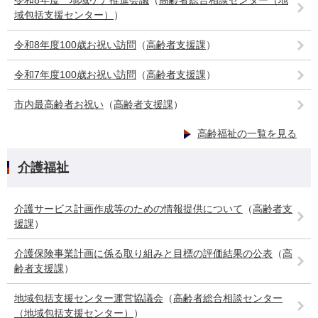
令和8年度 地域ケア推進会議
（
高齢者総合相談センター（地
域包括支援センター）
）
令和8年度100歳お祝い訪問
（
高齢者支援課
）
令和7年度100歳お祝い訪問
（
高齢者支援課
）
市内最高齢者お祝い
（
高齢者支援課
）
高齢福祉の一覧を見る
介護福祉
介護サービス計画作成等のための情報提供について
（
高齢者支
援課
）
介護保険事業計画に係る取り組みと目標の評価結果の公表
（
高
齢者支援課
）
地域包括支援センター運営協議会
（
高齢者総合相談センター
（地域包括支援センター）
）