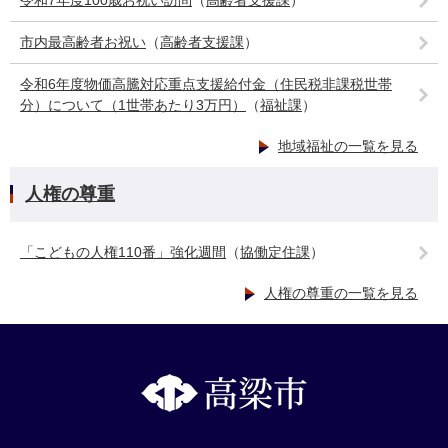
令和7年度100歳お祝い訪問
（
高齢者支援課
）
市内最高齢者お祝い
（
高齢者支援課
）
令和6年度物価高騰対応重点支援給付金（住民税非課税世帯
分）について（1世帯あたり3万円）
（
福祉課
）
地域福祉の一覧を見る
人権の尊重
「こどもの人権110番」強化週間
（
協働定住課
）
人権の尊重の一覧を見る