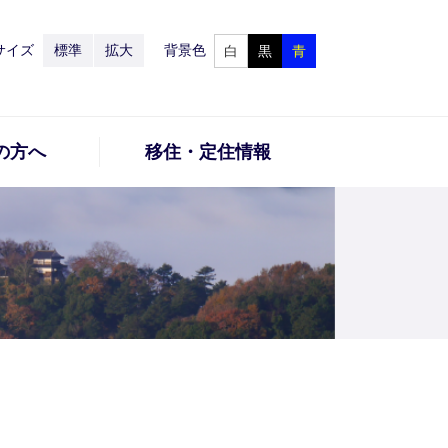
サイズ
標準
拡大
背景色
白
黒
青
の方へ
移住・定住情報