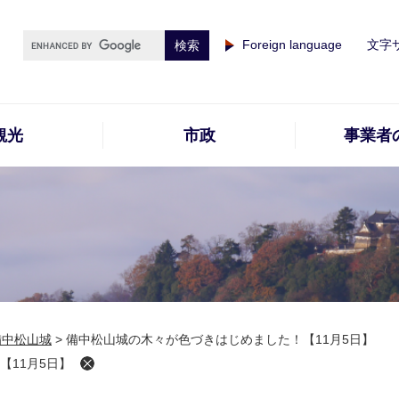
Foreign language
文字
観光
市政
事業者
備中松山城
>
備中松山城の木々が色づきはじめました！【11月5日】
【11月5日】