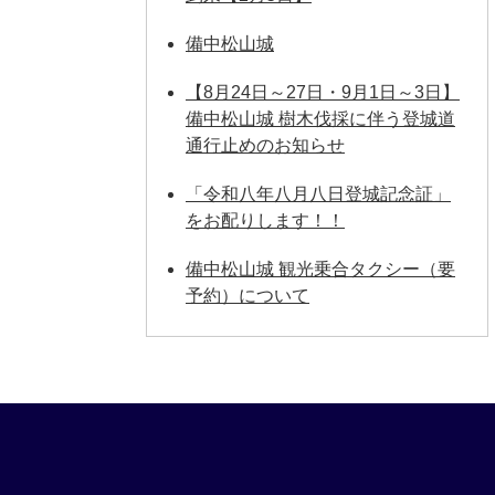
備中松山城
【8月24日～27日・9月1日～3日】
備中松山城 樹木伐採に伴う登城道
通行止めのお知らせ
「令和八年八月八日登城記念証」
をお配りします！！
備中松山城 観光乗合タクシー（要
予約）について