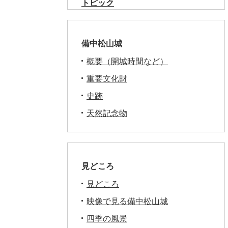
トピック
備中松山城
概要（開城時間など）
重要文化財
史跡
天然記念物
見どころ
見どころ
映像で見る備中松山城
四季の風景