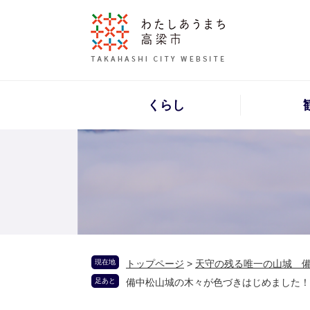
くらし
現在地
トップページ
>
天守の残る唯一の山城 
足あと
備中松山城の木々が色づきはじめました！