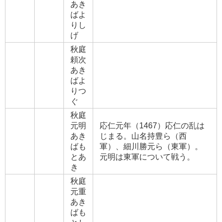
あき
ばよ
りし
げ
秋庭
頼次
あき
ばよ
りつ
ぐ
秋庭
元明
応仁元年（1467）応仁の乱は
あき
じまる。山名持豊ら（西
ばも
軍）、細川勝元ら（東軍）。
とあ
元明は東軍について戦う。
き
秋庭
元重
あき
ばも