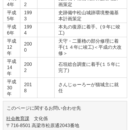
4年
2
画策定
平成
199
史跡備中松山城跡環境整備基
5年
3
本計画策定
平成
199
本丸の復原に着手。(９年に竣
6年
4
工)
平成
天守・二重櫓の部分修理に着
200
12
手(１４年に竣工)＜平成の大改
0
年
修＞
平成
200
石垣総合調査に着手(１５年に
14
2
完了)
年
平成
201
さんじゅーろーが猫城主に就
30
8
任
年
このページに関するお問い合わせ先
社会教育課
文化係
〒716-8501 高梁市松原通2043番地