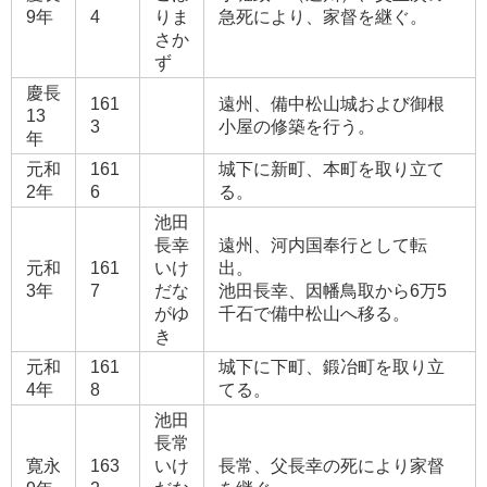
9年
4
りま
急死により、家督を継ぐ。
さか
ず
慶長
161
遠州、備中松山城および御根
13
3
小屋の修築を行う。
年
元和
161
城下に新町、本町を取り立て
2年
6
る。
池田
長幸
遠州、河内国奉行として転
元和
161
いけ
出。
3年
7
だな
池田長幸、因幡鳥取から6万5
がゆ
千石で備中松山へ移る。
き
元和
161
城下に下町、鍛冶町を取り立
4年
8
てる。
池田
長常
寛永
163
いけ
長常、父長幸の死により家督