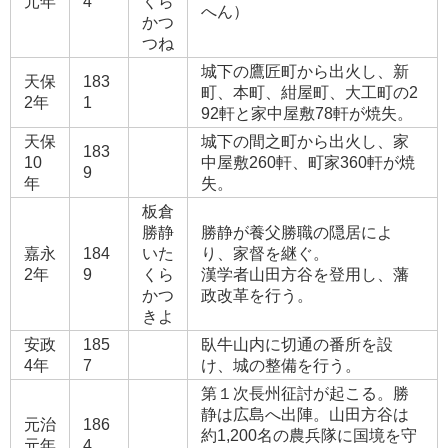
元年
4
くら
へん）
かつ
つね
城下の鷹匠町から出火し、新
天保
183
町、本町、紺屋町、大工町の2
2年
1
92軒と家中屋敷78軒が焼失。
天保
城下の間之町から出火し、家
183
10
中屋敷260軒、町家360軒が焼
9
年
失。
板倉
勝静
勝静が養父勝職の隠居によ
嘉永
184
いた
り、家督を継ぐ。
2年
9
くら
漢学者山田方谷を登用し、藩
かつ
政改革を行う。
きよ
安政
185
臥牛山内に切通の番所を設
4年
7
け、城の整備を行う。
第１次長州征討が起こる。勝
静は広島へ出陣。山田方谷は
元治
186
約1,200名の農兵隊に国境を守
元年
4