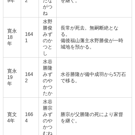
9年
2
だな
を継ぐ。
がつ
ね
水野
勝俊
長常が死去。無嗣断絶とな
寛永
164
みず
る。
18
1
のか
備後福山藩主水野勝俊が一時
年
つと
城地を預かる。
し
水谷
勝隆
寛永
164
みず
水谷勝隆が備中成羽から5万石
19
2
のや
で移る。
年
かつ
たか
水谷
勝宗
寛文
166
みず
勝宗が父勝隆の死により家督
4年
4
のや
を継ぐ。
かつ
むね