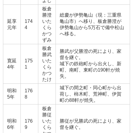
よし
板倉
勝澄
総慶が伊勢亀山（現：三重県
延享
174
いた
亀山市）へ移り、板倉勝澄が
元年
4
くら
伊勢亀山から5万石で備中松山
かつ
へ移る。
ずみ
板倉
勝武が父勝澄の死により、家
勝武
督を継ぐ。
寛延
175
いた
城下の鉄砲町から出火し、新
4年
1
くら
町、南町、東町の190軒が焼
かつ
失。
たけ
城下の間之町・同心町から出
明和
176
荷し、柿木町、荒神町、伊賀
5年
8
町の88軒が焼失。
板倉
勝従
明和
176
いた
勝従が兄勝武の死により、家
6年
9
くら
督を継ぐ。