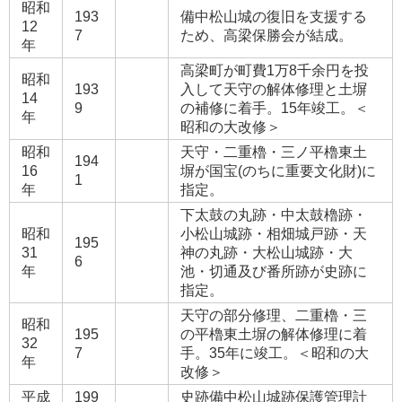
昭和
193
備中松山城の復旧を支援する
12
7
ため、高梁保勝会が結成。
年
高梁町が町費1万8千余円を投
昭和
193
入して天守の解体修理と土塀
14
9
の補修に着手。15年竣工。＜
年
昭和の大改修＞
昭和
天守・二重櫓・三ノ平櫓東土
194
16
塀が国宝(のちに重要文化財)に
1
年
指定。
下太鼓の丸跡・中太鼓櫓跡・
昭和
小松山城跡・相畑城戸跡・天
195
31
神の丸跡・大松山城跡・大
6
年
池・切通及び番所跡が史跡に
指定。
天守の部分修理、二重櫓・三
昭和
195
の平櫓東土塀の解体修理に着
32
7
手。35年に竣工。＜昭和の大
年
改修＞
平成
199
史跡備中松山城跡保護管理計