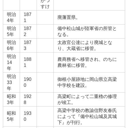
かつ
すけ
明治
187
廃藩置県。
4年
1
明治
187
備中松山城が陸軍省の所管と
5年
2
なる。
明治
187
太政官公達により廃城とな
6年
3
り、大蔵省に移管。
明治
188
農商務省へ移管され、のちに
14
1
農林省に移管。
年
明治
190
御根小屋跡地に岡山県立高梁
33
0
中学校を建設。
年
昭和
192
高梁町によって二重櫓の修理
3年
8
が竣工。
高梁中学校の教諭信野友春氏
昭和
193
によって『備中松山城及其城
5年
0
下』が刊行。