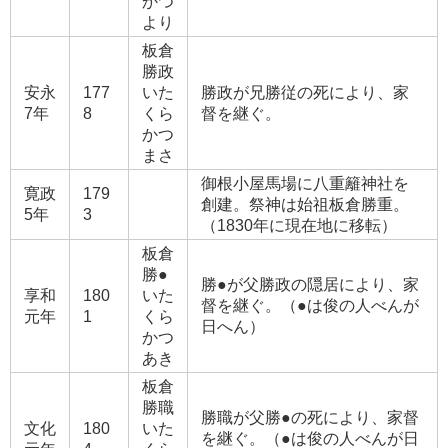
かつ
より
板倉
勝政
安永
177
いた
勝政が兄勝従の死により、家
7年
8
くら
督を継ぐ。
かつ
まさ
御根小屋馬場に八重籬神社を
寛政
179
創建。祭神は始祖板倉勝重。
5年
3
（1830年に現在地に移転）
板倉
勝●
勝●が父勝政の隠居により、家
享和
180
いた
督を継ぐ。（●は俊の人べんが
元年
1
くら
日へん）
かつ
あき
板倉
勝職
勝職が父勝●の死により、家督
文化
180
いた
を継ぐ。（●は俊の人べんが日