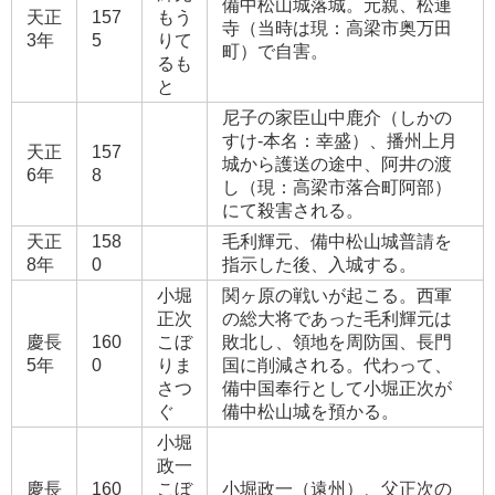
備中松山城落城。元親、松連
天正
157
もう
寺（当時は現：高梁市奥万田
3年
5
りて
町）で自害。
るも
と
尼子の家臣山中鹿介（しかの
すけ‐本名：幸盛）、播州上月
天正
157
城から護送の途中、阿井の渡
6年
8
し（現：高梁市落合町阿部）
にて殺害される。
天正
158
毛利輝元、備中松山城普請を
8年
0
指示した後、入城する。
小堀
関ヶ原の戦いが起こる。西軍
正次
の総大将であった毛利輝元は
慶長
160
こぼ
敗北し、領地を周防国、長門
5年
0
りま
国に削減される。代わって、
さつ
備中国奉行として小堀正次が
ぐ
備中松山城を預かる。
小堀
政一
慶長
160
こぼ
小堀政一（遠州）、父正次の