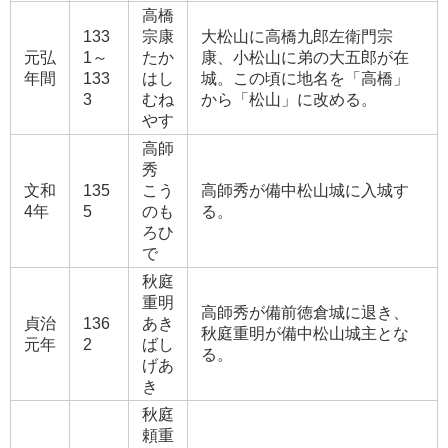
高橋
133
宗康
大松山に高橋九郎左衛門宗
元弘
1～
たか
康、小松山に弟の大五郎が在
年間
133
はし
城。この頃に地名を「高橋」
3
むね
から「松山」に改める。
やす
高師
秀
文和
135
こう
高師秀が備中松山城に入城す
4年
5
のも
る。
ろひ
で
秋庭
重明
高師秀が備前徳倉城に退き、
貞治
136
あき
秋庭重明が備中松山城主とな
元年
2
ばし
る。
げあ
き
秋庭
頼重