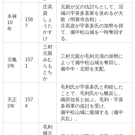
庄高
元親が父の仇討ちとして、沼
資
城の宇喜多直家を攻めるが大
永禄
156
しょ
敗（明善寺合戦）。
10
7
うた
庄高資が宇喜多氏の加勢を得
年
かす
て、備中松山城を一時奪回す
け
る。
三村
元親
三村元親が毛利元清の加勢に
元亀
157
みむ
よって備中松山城を奪回し、
2年
1
らも
備中中・北部を支配。
とち
か
毛利氏が宇喜多氏と和睦した
ことで、毛利氏から離反し、
天正
157
織田信長と結ぶ。毛利・宇喜
2年
4
多両軍の追討を受け、
備中松山城に籠城する（備中
兵乱）。
毛利
輝元