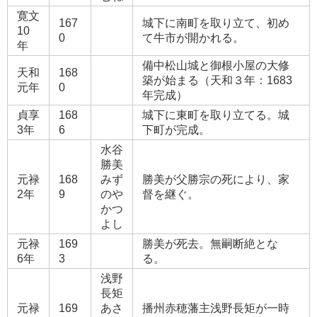
寛文
167
城下に南町を取り立て、初め
10
0
て牛市が開かれる。
年
備中松山城と御根小屋の大修
天和
168
築が始まる（天和３年：1683
元年
0
年完成）
貞享
168
城下に東町を取り立てる。城
3年
6
下町が完成。
水谷
勝美
元禄
168
みず
勝美が父勝宗の死により、家
2年
9
のや
督を継ぐ。
かつ
よし
元禄
169
勝美が死去。無嗣断絶とな
6年
3
る。
浅野
長矩
元禄
169
あさ
播州赤穂藩主浅野長矩が一時