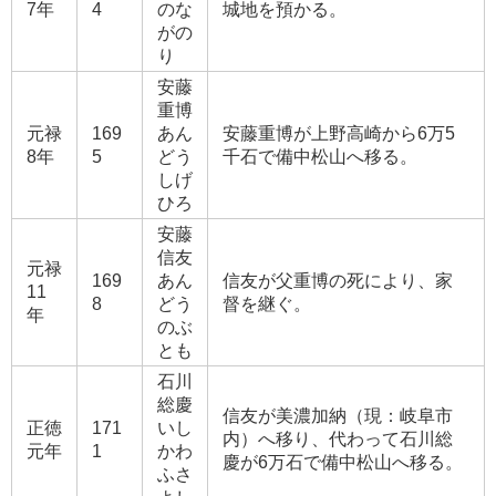
7年
4
のな
城地を預かる。
がの
り
安藤
重博
元禄
169
あん
安藤重博が上野高崎から6万5
8年
5
どう
千石で備中松山へ移る。
しげ
ひろ
安藤
信友
元禄
169
あん
信友が父重博の死により、家
11
8
どう
督を継ぐ。
年
のぶ
とも
石川
総慶
信友が美濃加納（現：岐阜市
正徳
171
いし
内）へ移り、代わって石川総
元年
1
かわ
慶が6万石で備中松山へ移る。
ふさ