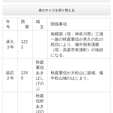
表のサイズを切り替える
年
西
城
関係事項
号
暦
主
相模国（現：神奈川県）三浦
一族の秋庭重信が承久の乱の
承久
122
戦功により、備中国有漢郷
３年
1
（現：高梁市有漢町）の地頭
になる。
秋庭
重信
延応
124
あき
秋庭重信が大松山に築城。備
２年
0
ばし
中松山城のはじまり。
げの
ぶ
秋庭
信村
あき
ばの