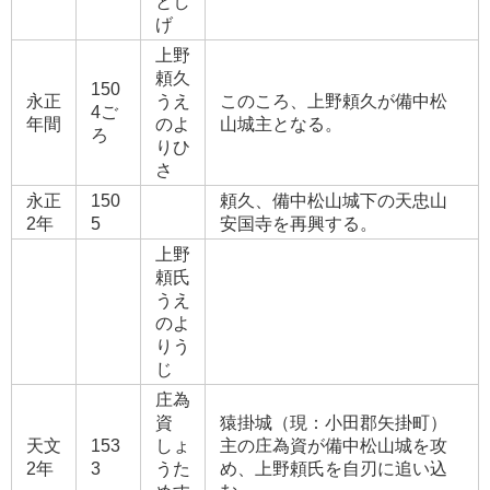
とし
げ
上野
頼久
150
永正
うえ
このころ、上野頼久が備中松
4ご
年間
のよ
山城主となる。
ろ
りひ
さ
永正
150
頼久、備中松山城下の天忠山
2年
5
安国寺を再興する。
上野
頼氏
うえ
のよ
りう
じ
庄為
資
猿掛城（現：小田郡矢掛町）
天文
153
しょ
主の庄為資が備中松山城を攻
2年
3
うた
め、上野頼氏を自刃に追い込