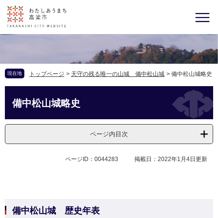
現在地
トップページ
>
天守の残る唯一の山城 備中松山城
>
備中松山城略史
備中松山城略史
ページ内目次
ページID：0044283
掲載日：2022年1月4日更新
備中松山城 歴史年表