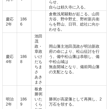
らせ、
自らは頼久寺に入る。
倉敷浅尾騒動が起こる。山田
慶応
186
方谷、野中野丈、野村新兵衛
2年
6
らを野山、日羽、総社に向か
わせる。
池田
茂
政・
岡山藩主池田茂政が明治新政
章政
府の命により、松山征討を行
慶応
186
いけ
う。備中松山藩は恭順し、備
4年
8
だも
中松山城は
ちま
無血開城となり、備前岡山藩
さ
の支配となる。
あき
まさ
板倉
勝弼
明治
186
いた
勝弼が高梁藩として再興し、2
2年
9
くら
万石を領する。