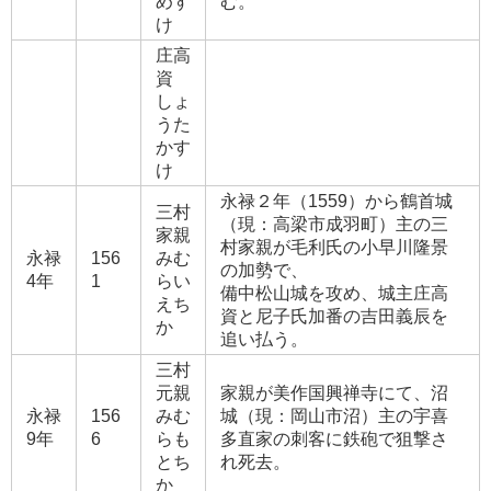
めす
む。
け
庄高
資
しょ
うた
かす
け
永禄２年（1559）から鶴首城
三村
（現：高梁市成羽町）主の三
家親
村家親が毛利氏の小早川隆景
永禄
156
みむ
の加勢で、
4年
1
らい
備中松山城を攻め、城主庄高
えち
資と尼子氏加番の吉田義辰を
か
追い払う。
三村
元親
家親が美作国興禅寺にて、沼
永禄
156
みむ
城（現：岡山市沼）主の宇喜
9年
6
らも
多直家の刺客に鉄砲で狙撃さ
とち
れ死去。
か