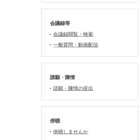
会議録等
会議録閲覧・検索
一般質問・動画配信
請願・陳情
請願・陳情の提出
傍聴
傍聴しませんか