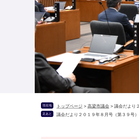
現在地
トップページ
>
高梁市議会
>
議会だより
足あと
議会だより２０１９年８月号（第３９号）