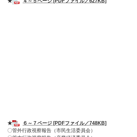
★
４～５ページ [PDFファイル／627KB]
〇令和元年
★
６～７ページ [PDFファイル／748KB]
〇管外行政視察報告（市民生活委員会）