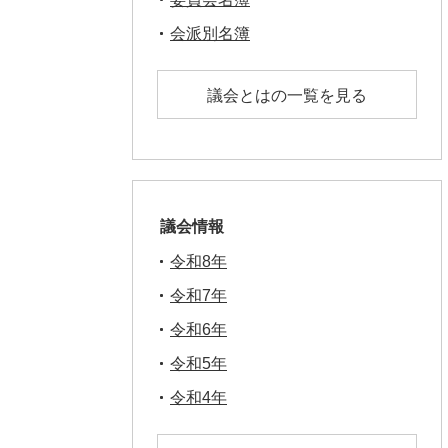
会派別名簿
議会とはの一覧を見る
議会情報
令和8年
令和7年
令和6年
令和5年
令和4年