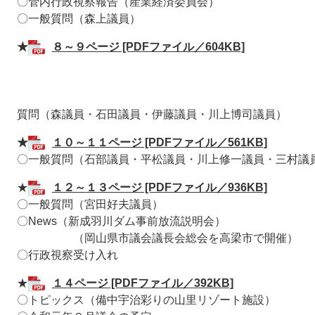
〇管内行政視察報告（産業経済委員会）
〇一般質問（森上議員）
★
８～９ページ [PDFファイル／604KB]
質問（森議員・石田議員・伊藤議員・川上博司議員）
★
１０～１１ページ [PDFファイル／561KB]
〇一般質問（石部議員・平松議員・川上修一議員・三村議
★
１２～１３ページ [PDFファイル／936KB]
〇一般質問（宮田好夫議員）
〇News（新成羽川ダム事前放流説明会）
（岡山県市議会議長会総会を高梁市で開催）
〇行政視察受け入れ
★
１４ページ [PDFファイル／392KB]
〇トピックス（備中宇治彩りの山里リゾート施設）