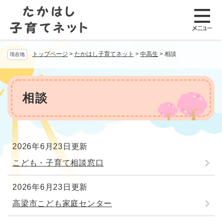
ペ
メニューを飛ばして本文へ
ー
ジ
の
先
トップページ
>
たかはし子育てネット
>
中高生
>
相談
現在地
頭
で
す
本
。
文
相談
2026年6月23日更新
こども・子育て相談窓口
2026年6月23日更新
高梁市こども家庭センター