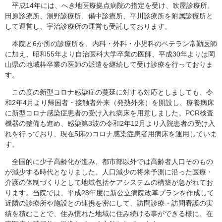
平成14年には、へき地医療拠点病院の指定を受け、吹屋診療所、
田原診療所、湯野診療所、備中診療所、平川診療所を附属診療所と
して運営し、宇治診療所の運営も受託しております。
本院と6か所の診療所を、内科・外科・小児科のベテラン常勤医師
に加え、昭和55年より自治医科大学卒業の医師、平成30年よりは岡
山県の地域枠卒業の医師の派遣を継続して受け診療を行っておりま
す。
この度の新型コロナ感染症の蔓延に対する対応としましても、令
和2年4月より帰国者・接触者外来（発熱外来）を開設し、療養病床
に新型コロナ感染症患者の受け入れ病床を用意しました。PCR検査
機器の整備も進め、感染第3波の令和2年12月より入院患者の受け入
れを行っており、現在5床のコロナ感染症患者用病床を運用していま
す。
全国的に少子高齢化が進み、都市部以外では高齢者人口そのもの
が減少する時代となりました。人口減少の将来予測に沿った医療・
介護の体制づくりとして地域包括ケアシステムの構築が急がれてお
ります。当院では、平成28年度に新公立病院改革プランを作成して
近隣の診療所や施設との連携を密にして、訪問診療・訪問看護の実
績を積むことで、住み慣れた地域に住み続ける事ができる様に、在