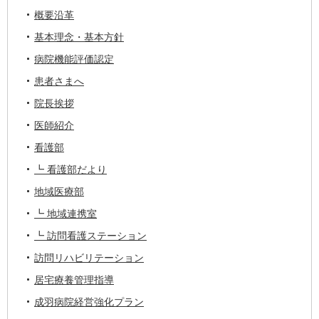
概要沿革
基本理念・基本方針
病院機能評価認定
患者さまへ
院長挨拶
医師紹介
看護部
┗ 看護部だより
地域医療部
┗ 地域連携室
┗ 訪問看護ステーション
訪問リハビリテーション
居宅療養管理指導
成羽病院経営強化プラン