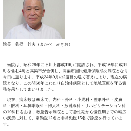
院長 眞壁 幹夫（まかべ みきお）
当院は、昭和29年に旧川上郡成羽町に開設され、平成16年に成羽
町を含む4町と高梁市が合併し、高梁市国民健康保険成羽病院となり
今日に至ります。平成24年9月の2度目の建て替えにより、現在の病
院となり、この間68年にわたり自治体病院として地域医療を守る責
務を果たしてまいりました。
現在、病床数は96床で、内科・外科・小児科・整形外科・皮膚
科・眼科・耳鼻咽喉科・婦人科・放射線科・リハビリテーション科
の10科目をおき、救急告示病院として急性期から慢性期までの幅広
い疾患に対して、常勤医12名と非常勤医15名で診療を行っていま
す。