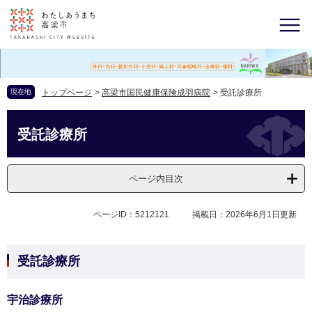
現在地
トップページ
>
高梁市国民健康保険成羽病院
>
受託診療所
受託診療所
ページ内目次
ページID：5212121
掲載日：2026年6月1日更新
受託診療所
宇治診療所