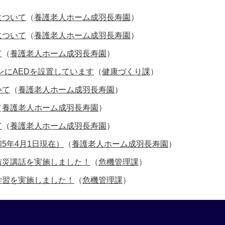
について
（
養護老人ホーム成羽長寿園
）
について
（
養護老人ホーム成羽長寿園
）
て
（
養護老人ホーム成羽長寿園
）
ンにAEDを設置しています
（
健康づくり課
）
いて
（
養護老人ホーム成羽長寿園
）
（
養護老人ホーム成羽長寿園
）
て
（
養護老人ホーム成羽長寿園
）
5年4月1日現在）
（
養護老人ホーム成羽長寿園
）
防災講話を実施しました！
（
危機管理課
）
学習を実施しました！
（
危機管理課
）