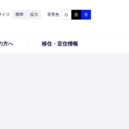
サイズ
標準
拡大
背景色
白
黒
青
の方へ
移住・定住情報