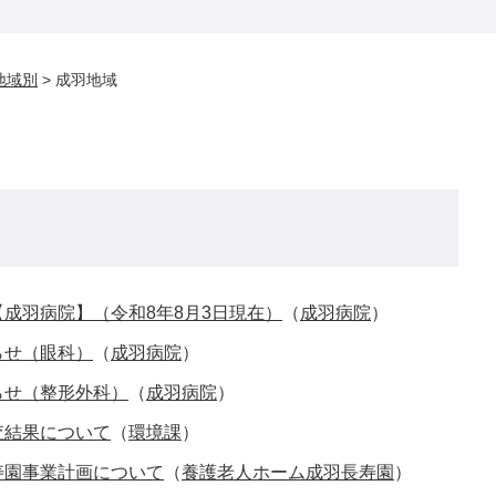
地域別
>
成羽地域
成羽病院】（令和8年8月3日現在）
（
成羽病院
）
らせ（眼科）
（
成羽病院
）
らせ（整形外科）
（
成羽病院
）
査結果について
（
環境課
）
寿園事業計画について
（
養護老人ホーム成羽長寿園
）