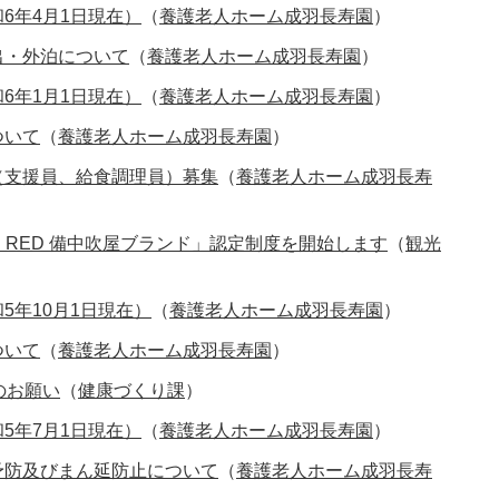
6年4月1日現在）
（
養護老人ホーム成羽長寿園
）
出・外泊について
（
養護老人ホーム成羽長寿園
）
6年1月1日現在）
（
養護老人ホーム成羽長寿園
）
ついて
（
養護老人ホーム成羽長寿園
）
（支援員、給食調理員）募集
（
養護老人ホーム成羽長寿
N RED 備中吹屋ブランド」認定制度を開始します
（
観光
5年10月1日現在）
（
養護老人ホーム成羽長寿園
）
ついて
（
養護老人ホーム成羽長寿園
）
のお願い
（
健康づくり課
）
5年7月1日現在）
（
養護老人ホーム成羽長寿園
）
予防及びまん延防止について
（
養護老人ホーム成羽長寿