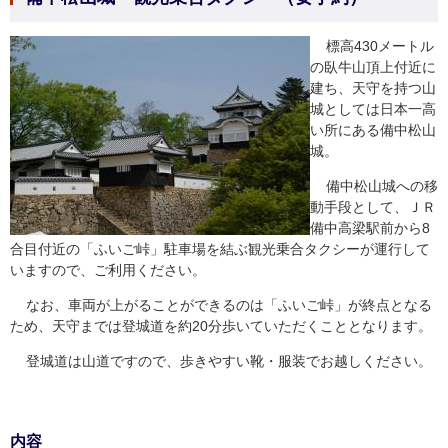
標高430メートル
の臥牛山頂上付近に
建ち、天守を持つ山
城としては日本一高
い所にある備中松山
城。
備中松山城への移
動手段として、ＪＲ
備中高梁駅前から8
合目付近の「ふいご峠」駐車場を結ぶ観光乗合タクシーが運行して
いますので、ご利用ください。
なお、車両が上がることができるのは「ふいご峠」が終点となる
ため、天守までは登城道を約20分歩いていただくこととなります。
登城道は山道ですので、歩きやすい靴・服装でお越しください。
内容