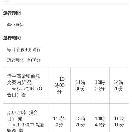
運行期間
年中無休
運行時間
毎日 往復4便 運行
所要時間 約10分
備中高梁駅前観
10
光案内所 発
11時
13時
14時
時00
↠ふいご峠（8
30分
00分
20分
分
合目）着
ふいご峠（8合
目） 発
11時5
13時
14時
16時
↠ＪＲ備中高梁
0分
20分
40分
10分
駅前 着