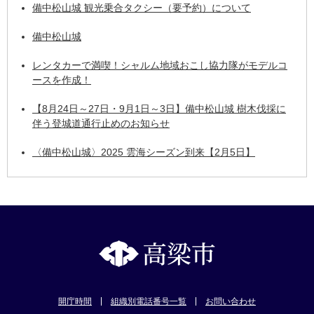
備中松山城 観光乗合タクシー（要予約）について
備中松山城
レンタカーで満喫！シャルム地域おこし協力隊がモデルコ
ースを作成！
【8月24日～27日・9月1日～3日】備中松山城 樹木伐採に
伴う登城道通行止めのお知らせ
〈備中松山城〉2025 雲海シーズン到来【2月5日】
開庁時間
組織別電話番号一覧
お問い合わせ