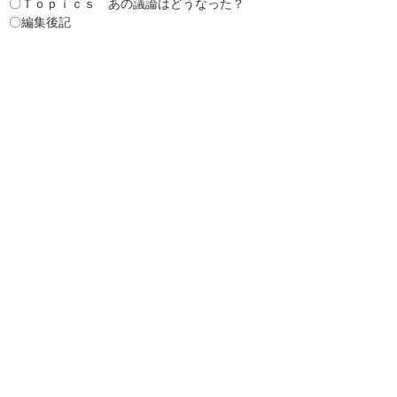
〇Ｔｏｐｉｃｓ あの議論はどうなった？
〇編集後記