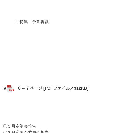
〇特集 予算審議
★
６～７ページ [PDFファイル／312KB]
〇３月定例会報告
〇３月定例会委員会報告