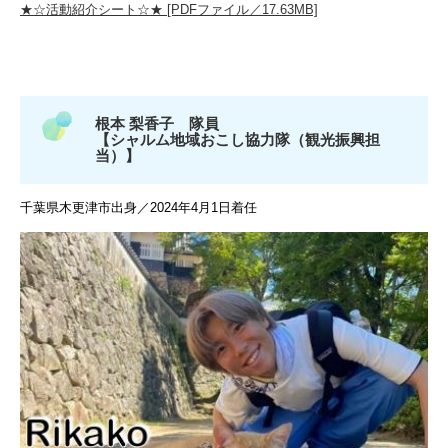
★☆活動紹介シート☆★ [PDFファイル／17.63MB]
根本 梨香子 隊員
【シャルム地域おこし協力隊（観光振興担
当）】
千葉県木更津市出身／2024年4月1日着任