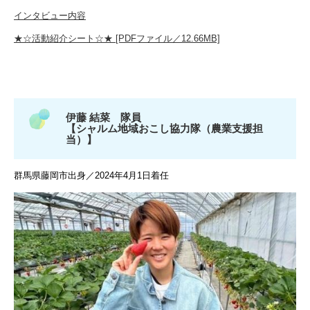
インタビュー内容
★☆活動紹介シート☆★ [PDFファイル／12.66MB]
伊藤 結菜 隊員
【シャルム地域おこし協力隊（農業支援担
当）】
群馬県藤岡市出身／2024年4月1日着任