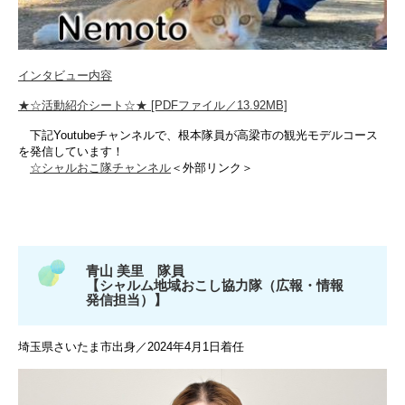
インタビュー内容
★☆活動紹介シート☆★ [PDFファイル／13.92MB]
​​ 下記Youtubeチャンネルで、根本隊員が高梁市の観光モデルコース
を発信しています！​
☆シャルおこ隊チャンネル
＜外部リンク＞
青山 美里 隊員
【シャルム地域おこし協力隊（広報・情報
発信担当）】
埼玉県さいたま市出身／2024年4月1日着任