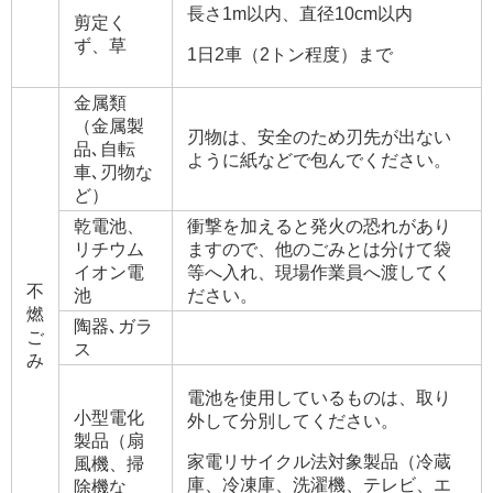
長さ1m以内、直径10cm以内
剪定く
ず、草
1日2車（2トン程度）まで
金属類
（金属製
刃物は、安全のため刃先が出ない
品､自転
ように紙などで包んでください。
車､刃物な
ど）
乾電池、
衝撃を加えると発火の恐れがあり
リチウム
ますので、他のごみとは分けて袋
イオン電
等へ入れ、現場作業員へ渡してく
不
池
ださい。
燃
陶器､ガラ
ご
ス
み
電池を使用しているものは、取り
小型電化
外して分別してください。
製品（扇
家電リサイクル法対象製品（冷蔵
風機、掃
庫、冷凍庫、洗濯機、テレビ、エ
除機な