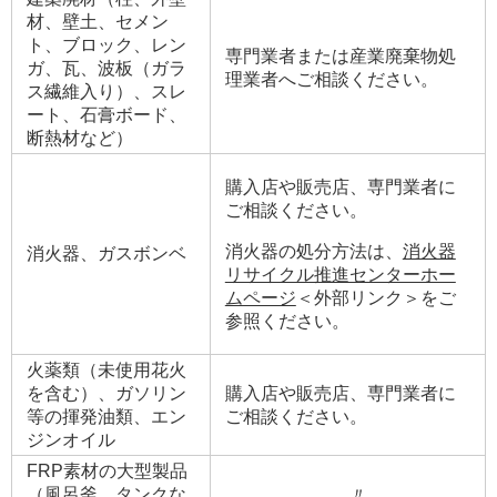
材、壁土、セメン
ト、ブロック、レン
専門業者または産業廃棄物処
ガ、瓦、波板（ガラ
理業者へご相談ください。
ス繊維入り）、スレ
ート、石膏ボード、
断熱材など）
購入店や販売店、専門業者に
ご相談ください。
消火器の処分方法は、
消火器
消火器、ガスボンベ
リサイクル推進センターホー
ムページ
＜外部リンク＞
をご
参照ください。
火薬類（未使用花火
を含む）、ガソリン
購入店や販売店、専門業者に
等の揮発油類、エン
ご相談ください。
ジンオイル
FRP素材の大型製品
（風呂釜、タンクな
〃