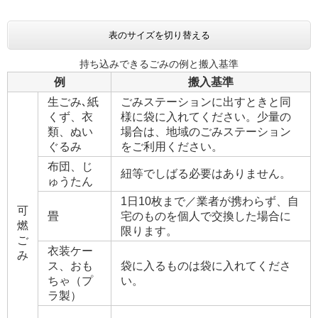
表のサイズを切り替える
持ち込みできるごみの例と搬入基準
例
搬入基準
生ごみ､紙
ごみステーションに出すときと同
くず、衣
様に袋に入れてください。少量の
類、ぬい
場合は、地域のごみステーション
ぐるみ
をご利用ください。
布団、じ
紐等でしばる必要はありません。
ゅうたん​
1日10枚まで／業者が携わらず、自
可
畳
宅のものを個人で交換した場合に
燃
限ります。
ご
衣装ケー
み
ス、おも
袋に入るものは袋に入れてくださ
ちゃ（プ
い。
ラ製）