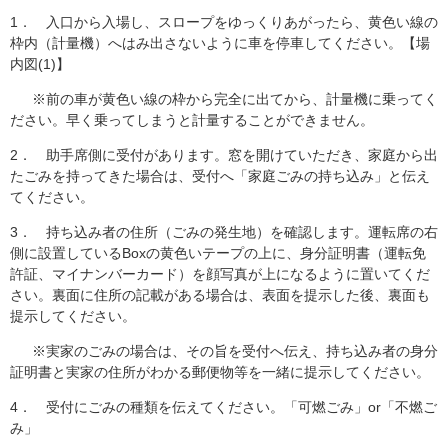
1． 入口から入場し、スロープをゆっくりあがったら、​黄色い線の
枠内（計量機）へはみ出さないように車を停車してください。【場
内図(1)】
※前の車が黄色い線の枠から完全に出てから、計量機に乗ってく
ださい。早く乗ってしまうと計量することができません。
2． 助手席側に受付があります。窓を開けていただき、家庭から出
たごみを持ってきた場合は、受付へ「家庭ごみの持ち込み」と伝え
てください。
3． 持ち込み者の住所（ごみの発生地）を確認します。運転席の右
側に設置しているBoxの黄色いテープの上に、身分証明書（運転免
許証、マイナンバーカード）を顔写真が上になるように置いてくだ
さい。裏面に住所の記載がある場合は、表面を提示した後、裏面も
提示してください。
※実家のごみの場合は、その旨を受付へ伝え、持ち込み者の身分
証明書と実家の住所がわかる郵便物等を一緒に提示してください。
4． 受付にごみの種類を伝えてください。「可燃ごみ」or「不燃ご
み」