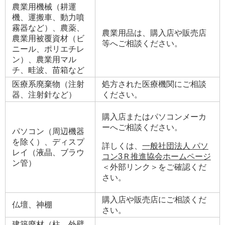
農業用機械（耕運
機、運搬車、動力噴
霧器など）、農薬、
農業用品は、購入店や販売店
農業用被覆資材（ビ
等へご相談ください。
ニール、ポリエチレ
ン）、農業用マル
チ、畦波、苗箱など
医療系廃棄物（注射
処方された医療機関にご相談
器、注射針など）
ください。
購入店またはパソコンメーカ
ーへご相談ください。
パソコン（周辺機器
を除く）、ディスプ
詳しくは、
一般社団法人 パソ
レイ（液晶、ブラウ
コン3Ｒ推進協会ホームページ
ン管）
＜外部リンク＞
をご確認くだ
さい。
購入店や販売店にご相談くだ
仏壇、神棚
さい。
建築廃材（柱、外壁