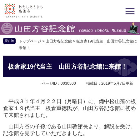
現在地
トップページ
>
山田方谷記念館
>
板倉家19代当主 山田方谷記念館に
来館！
板倉家19代当主 山田方谷記念館に来館！
ページID：0030500
掲載日：2019年5月7日更新
平成３１年４月２２日（月曜日）に、備中松山藩の板
倉家１９代当主 板倉重徳氏が、山田方谷記念館に初め
て来館されました。
山田方谷の子孫である山田敦館長より、解説を受け、
記念館を見学していただきました。