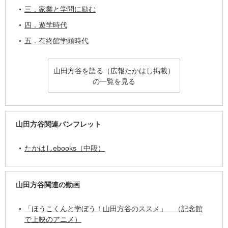
三．家業と学問に励む
四．遊学時代
五．有終館学頭時代
山田方谷を語る（広報たかはし掲載）
の一覧を見る
山田方谷関連パンフレット
たかはしebooks（中段）
山田方谷関連の動画
「ほうこくんと学ぼう！山田方谷のススメ」 （記念館
で上映のアニメ）