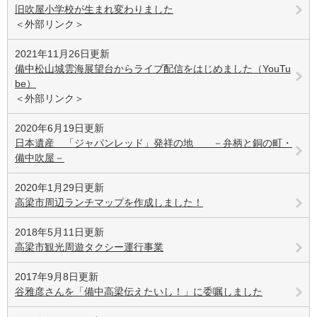
旧吹屋小学校が生まれ変わりました
＜外部リンク＞
2021年11月26日更新
備中松山城雲海展望台からライブ配信をはじめました（YouTu
be）
＜外部リンク＞
2020年6月19日更新
日本遺産 「ジャパンレッド」発祥の地 －弁柄と銅の町・
備中吹屋－
2020年1月29日更新
高梁市周辺ランチマップを作成しました！
2018年5月11日更新
高梁市観光周遊タクシー運行事業
2017年9月8日更新
谷雅彦さんを「備中高梁伝えたいし！」に委嘱しました