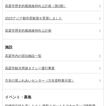
高梁市歴史的風致維持向上計画（第2期）
2023アジア都市景観賞を受賞しました
高梁市歴史的風致維持向上計画
施設
高梁市内の宿泊施設一覧
高梁市観光周遊タクシー運行事業
方谷の里ふれあいセンター（方谷資料展示室）
イベント・募集
伯備線沿線を楽しもう！ 撮影スポット＆マナーアップ情報満