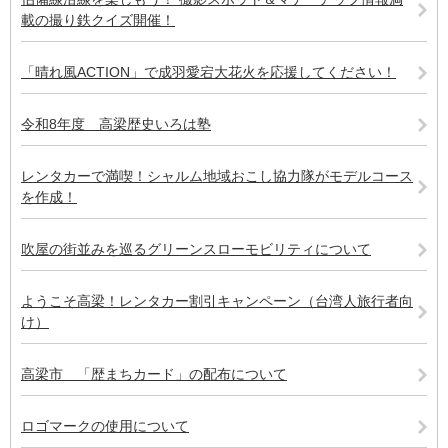
載の撮り鉄クイズ開催！
「晴れ風ACTION」で成羽愛宕大花火を応援してください！
令和8年度 高梁歴史いろは塾
レンタカーで満喫！シャルム地域おこし協力隊がモデルコース
を作成！
吹屋の街並みを巡るグリーンスローモビリティについて
ようこそ高梁！レンタカー割引キャンペーン（台湾人旅行者向
け）
高梁市 「歴まちカード」の配布について
ロゴマークの使用について