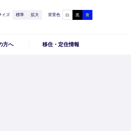
サイズ
標準
拡大
背景色
白
黒
青
の方へ
移住・定住情報