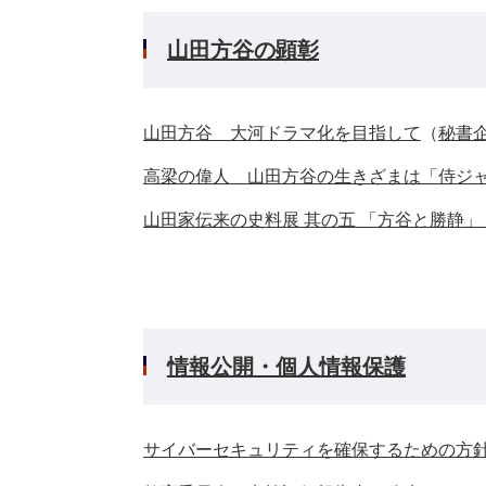
山田方谷の顕彰
山田方谷 大河ドラマ化を目指して
（
秘書
高梁の偉人 山田方谷の生きざまは「侍ジ
山田家伝来の史料展 其の五 「方谷と勝静」【
情報公開・個人情報保護
サイバーセキュリティを確保するための方