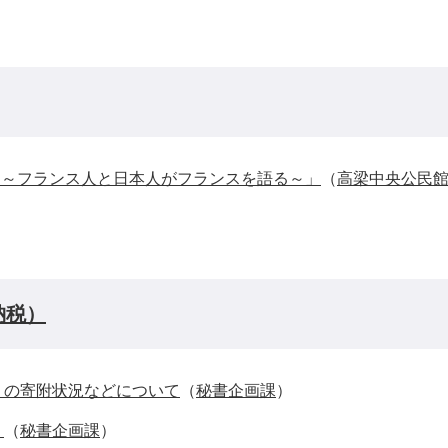
！～フランス人と日本人がフランスを語る～」
（
高梁中央公民
納税）
）の寄附状況などについて
（
秘書企画課
）
）
（
秘書企画課
）