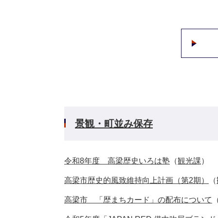
景観・町並み保存
令和8年度 高梁歴史いろは塾
（
観光課
）
高梁市歴史的風致維持向上計画（第2期）
（
高梁市 「歴まちカード」の配布について