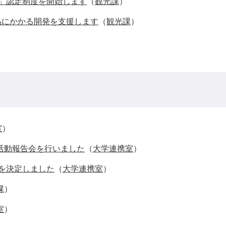
ンド」認定制度を開始します
（
観光課
）
商品にかかる開発を支援します
（
観光課
）
室
）
の活動報告会を行いました
（
大学連携室
）
業を決定しました
（
大学連携室
）
課
）
室
）