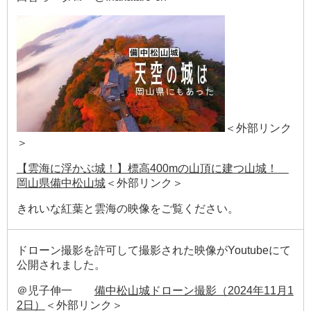
＜外部リンク
＞
【雲海に浮かぶ城！】標高400mの山頂に建つ山城！
岡山県備中松山城
＜外部リンク＞
きれいな紅葉と雲海の映像をご覧ください。
ドローン撮影を許可して撮影された映像がYoutubeにて
公開されました。
＠児子伸一
備中松山城ドローン撮影（2024年11月1
2日）
＜外部リンク＞