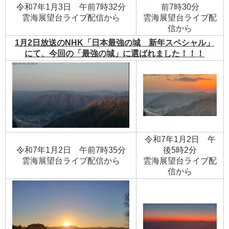
令和7年1月3日 午前7時32分
前7時30分
​雲海展望台ライブ配信から
​雲海展望台ライブ配
信から
1月2日放送のNHK「日本最強の城 新年スペシャル」
にて、今回の「最強の城」に選ばれました！！！
令和7年1月2日 午
令和7年1月2日 午前7時35分
後5時2分
​雲海展望台ライブ配信から
​雲海展望台ライブ配
信から