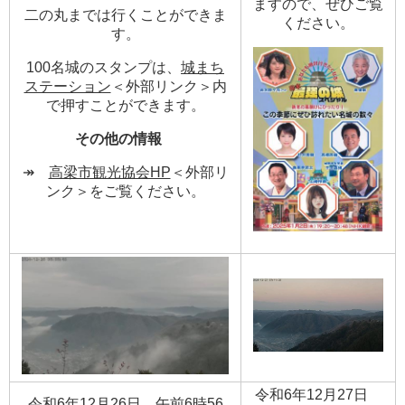
ますので、ぜひご覧
二の丸までは行くことができま
ください。
す。
100名城のスタンプは、
城まち
ステーション
＜外部リンク＞
内
で押すことができます。
その他の情報
↠
高梁市観光協会HP
＜外部リ
ンク＞
をご覧ください。
令和6年12月27日
令和6年12月26日 午前6時56