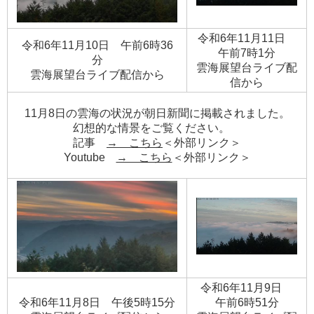
令和6年11月11日
令和6年11月10日 午前6時36
午前7時1分
分
​雲海展望台ライブ配
​雲海展望台ライブ配信から
信から
11月8日の雲海の状況が朝日新聞に掲載されました。
幻想的な情景をご覧ください。
記事
→ こちら
＜外部リンク＞
Youtube
→ こちら
＜外部リンク＞
令和6年11月9日
令和6年11月8日 午後5時15分
午前6時51分