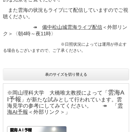
また雲海の状況もライブにて配信していますのでご視
聴ください。
↠
備中松山城雲海ライブ配信
＜外部リン
ク＞
〈朝4時～夜11時〉
※日照状況によっては運用が停止す
る場合もございますので、ご了承ください。
表のサイズを切り替える
雲海A
※岡山理科大学 大橋唯太教授によって「
I予報
」が新たな試みとして行われています。​雲
海見学の参考にしてみてください。 ↠ 「
雲
海AI予報
＜外部リンク＞
」