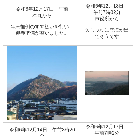
令和6年12月18日
令和6年12月17日 午前
午前7時32分
​本丸から
​市役所から
年末恒例のすす払いを行い、
久しぶりに雲海が出
迎春準備が整いました。
てそうです
令和6年12月17日
令和6年12月14日 午前8時20
午前7時2分