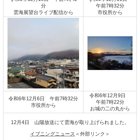
分
午前7時32分
​雲海展望台ライブ配信から
​市役所から
令和6年12月9日
令和6年12月6日 午前7時32分
午前7時22分
​市役所から
​お城の二の丸から
12月4日 山陽放送にて雲海が取り上げられました。
イブニングニュース
＜外部リンク＞