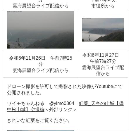
​雲海展望台ライブ配信から
​市役所から
令和6年11月27日
令和6年11月26日 午前7時25
午前7時27分
分
​雲海展望台ライブ配
​雲海展望台ライブ配信から
信から
ドローン撮影を許可して撮影された映像がYoutubeにて
公開されました。
ワイモちゃんねる
@yimo0304
紅葉_天空の山城【備
中松山城】空撮編​​
＜外部リンク＞
きれいな紅葉をご覧ください。