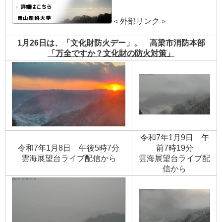
＜外部リンク＞
1月26日は、「文化財防火デー」。 高梁市消防本部
「万全ですか？文化財の防火対策」
令和7年1月9日 午
令和7年1月8日 午後5時7分
前7時19分
​雲海展望台ライブ配信から
​雲海展望台ライブ配
信から