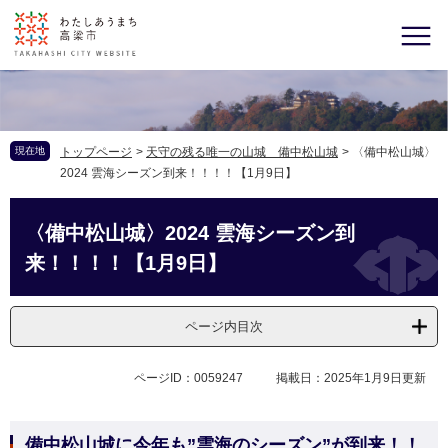
現在地
トップページ
>
天守の残る唯一の山城 備中松山城
>
〈備中松山城〉
2024 雲海シーズン到来！！！！【1月9日】
〈備中松山城〉2024 雲海シーズン到
来！！！！【1月9日】
ページ内目次
ページID：0059247
掲載日：2025年1月9日更新
備中松山城に今年も”雲海のシーズン”が到来！！