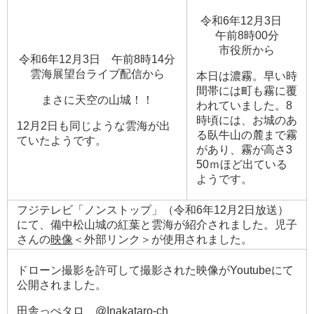
令和6年12月3日
午前8時00分
​市役所から
令和6年12月3日 午前8時14分
​雲海展望台ライブ配信から
本日は濃霧。早い時
間帯には町も霧に覆
まさに天空の山城！！
われていました。8
時頃には、お城のあ
12月2日も同じような雲海が出
る臥牛山の麓まで霧
ていたようです。
があり、霧が高さ3
50ｍほど出ている
ようです。
フジテレビ「ノンストップ」（令和6年12月2日放送）
にて、備中松山城の紅葉と雲海が紹介されました。児子
さんの
映像
＜外部リンク＞
が使用されました。
ドローン撮影を許可して撮影された映像がYoutubeにて
公開されました。
田舎っぺタロ @Inakataro-ch​