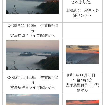
されました。
山陽新聞 記事
＜外
部リンク＞
令和6年11月20日 午前6時42
分
​雲海展望台ライブ配信から
令和6年11月20日
令和6年11月20日 午前6時42
午後5時3分
分
​雲海展望台ライブ配
​雲海展望台ライブ配信から
信から