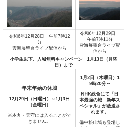
令和6年12月29日
令和6年12月28日 午前7時12
午前7時11分
分
​雲海展望台ライブ配
​雲海展望台ライブ配信から
信から
小学生以下、入城無料キャンペーン 1月13日（月曜
日）まで
1月2日（木曜日）1
9時20分～
年末年始の休城
NHK総合にて「日
12月29日（日曜日）～1月3日
本最強の城 新年ス
（金曜日）
ペシャル」が放送さ
れます。
※本丸・天守には入ることがで
きません。
備中松山城も登場し