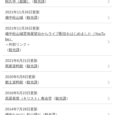
頼久寺（庭園）
（
観光課
）
2021年11月26日更新
備中松山城
（
観光課
）
2021年11月26日更新
備中松山城雲海展望台からライブ配信をはじめました（YouTu
be）
＜外部リンク＞
（
観光課
）
2021年6月21日更新
商家資料館
（
観光課
）
2020年5月8日更新
郷土資料館
（
観光課
）
2016年5月23日更新
高梁基督（キリスト）教会堂
（
観光課
）
2014年7月28日更新
備中たかはし松山踊り
（
観光課
）