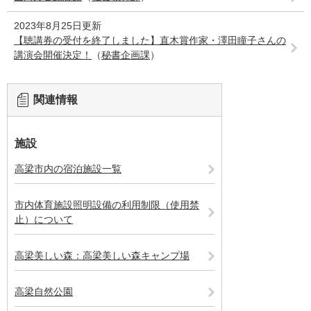
2023年8月25日更新
【聴講券の受付を終了しました】直木賞作家・澤田瞳子さんの
講演会開催決定！
（
秘書企画課
）
関連情報
施設
高梁市内の宿泊施設一覧
市内体育施設照明設備の利用制限（使用禁
止）について
高梁美しい森：高梁美しい森キャンプ場
高梁自然公園