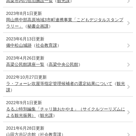
高梁市内の宿泊施設一覧
（
観光課
）
2023年8月1日更新
岡山県中部高原地域3市町連携事業「こどもデジタルスタンプ
ラリー」
（
秘書企画課
）
2023年6月13日更新
備中松山城跡
（
社会教育課
）
2023年4月26日更新
高梁公民館講座一覧
（
高梁中央公民館
）
2022年10月27日更新
ラ・フォーレ吹屋等指定管理候補者の選定結果について
（
観光
課
）
2022年9月1日更新
るるぶ特別編集「チャリ旅おかやま」（サイクルツーリズムに
よる観光振興）
（
観光課
）
2021年6月28日更新
山田方谷記念館
（
社会教育課
）