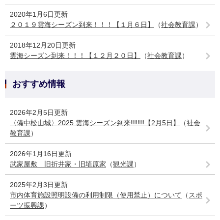
2020年1月6日更新
２０１９雲海シーズン到来！！！【１月６日】
（
社会教育課
）
2018年12月20日更新
雲海シーズン到来！！！【１２月２０日】
（
社会教育課
）
おすすめ情報
2026年2月5日更新
〈備中松山城〉2025 雲海シーズン到来‼‼‼‼【2月5日】
（
社会
教育課
）
2026年1月16日更新
武家屋敷 旧折井家・旧埴原家
（
観光課
）
2025年2月3日更新
市内体育施設照明設備の利用制限（使用禁止）について
（
スポ
ーツ振興課
）